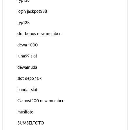
fyp138
login jackpot338
fyp138
slot bonus new member
dewa 1000
luna99 slot
dewamuda
slot depo 10k
bandar slot
Garansi 100 new member
musitoto
SUMSELTOTO