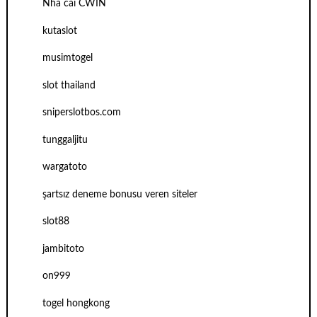
Nhà cái CWIN
kutaslot
musimtogel
slot thailand
sniperslotbos.com
tunggaljitu
wargatoto
şartsız deneme bonusu veren siteler
slot88
jambitoto
on999
togel hongkong