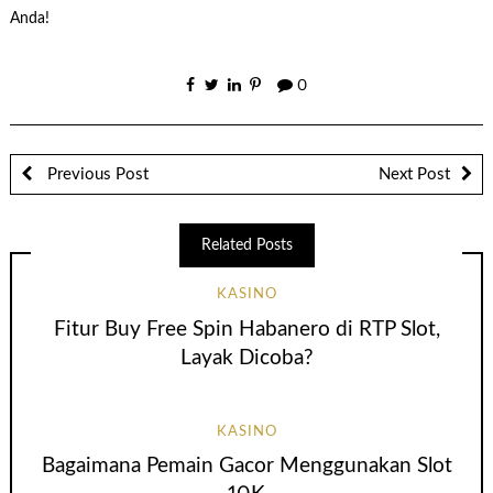
Anda!
0
Previous Post
Next Post
Related Posts
KASINO
Fitur Buy Free Spin Habanero di RTP Slot,
Layak Dicoba?
KASINO
Bagaimana Pemain Gacor Menggunakan Slot