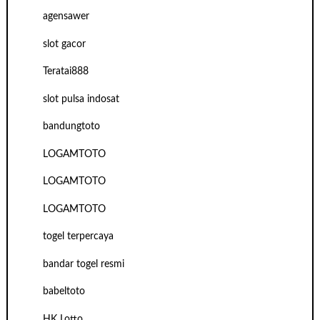
agensawer
slot gacor
Teratai888
slot pulsa indosat
bandungtoto
LOGAMTOTO
LOGAMTOTO
LOGAMTOTO
togel terpercaya
bandar togel resmi
babeltoto
HK Lotto