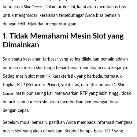
bermain di
Slot Gacor
. Dalam artikel ini, kami akan membahas tips
untuk menghindari kesalahan tersebut agar Anda bisa bermain
dengan lebih bijak dan menguntungkan.
1.
Tidak Memahami Mesin Slot yang
Dimainkan
Salah satu kesalahan terbesar yang sering dilakukan pemain adalah
bermain di mesin slot tanpa benar-benar memahami cara kerjanya.
Setiap mesin slot memiliki karakteristik yang berbeda, termasuk
tingkat RTP (Return to Player), volatilitas, dan fitur bonus. Di
Slot
Gacor
, meskipun sering kali menawarkan RTP yang lebih tinggi, tidak
berarti semua mesin slot akan memberikan kemenangan besar
dengan cepat.
Sebelum mulai bermain, pastikan Anda membaca informasi mengenai
mesin slot yang akan dimainkan. Ketahui berapa besar RTP yang