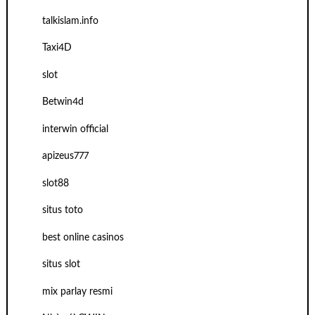
talkislam.info
Taxi4D
slot
Betwin4d
interwin official
apizeus777
slot88
situs toto
best online casinos
situs slot
mix parlay resmi