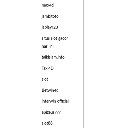
max4d
jambitoto
jablay123
situs slot gacor
hari ini
talkislam.info
Taxi4D
slot
Betwin4d
interwin official
apizeus777
slot88