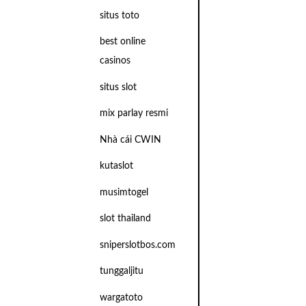
situs toto
best online
casinos
situs slot
mix parlay resmi
Nhà cái CWIN
kutaslot
musimtogel
slot thailand
sniperslotbos.com
tunggaljitu
wargatoto