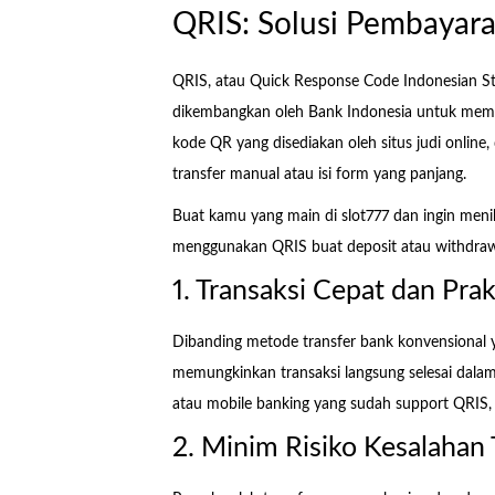
QRIS: Solusi Pembayara
QRIS, atau Quick Response Code Indonesian S
dikembangkan oleh Bank Indonesia untuk memu
kode QR yang disediakan oleh situs judi online, 
transfer manual atau isi form yang panjang.
Buat kamu yang main di slot777 dan ingin men
menggunakan QRIS buat deposit atau withdraw 
1. Transaksi Cepat dan Prak
Dibanding metode transfer bank konvensional 
memungkinkan transaksi langsung selesai dalam
atau mobile banking yang sudah support QRIS, s
2. Minim Risiko Kesalahan 