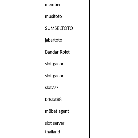
member
musitoto
SUMSELTOTO
jabartoto
Bandar Rolet
slot gacor
slot gacor
slot777
bdslot88
m8bet agent
slot server
thailand