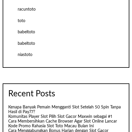
racuntoto
toto
babeltoto
babeltoto
niastoto
Recent Posts
Kenapa Banyak Pemain Mengganti Slot Setelah 50 Spin Tanpa
Hasil di Pay77?
Komunitas Player Slot Pilih Slot Gacor Maxwin sebagai #1
Cara Membersihkan Cache Browser Agar Slot Online Lancar
Kode Promo Rahasia Slot Toto Macau Bulan Ini
Cara Menggabungkan Bonus Harian dengan Slot Gacor