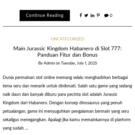
Continue Reading
0
UNCATEGORIZED
Main Jurassic Kingdom Habanero di Slot 777:
Panduan Fitur dan Bonus
By
Admin
on
Tuesday, July 1, 2025
Dunia permainan slot online memang selalu menghadirkan berbagai
tema seru dan menarik untuk dinikmati. Salah satu game yang sedang
naik daun dan banyak diburu para pecinta slot adalah Jurassic
Kingdom dari Habanero. Dengan konsep dinosaurus yang penuh
petualangan, game ini menyuguhkan pengalaman bermain yang seru
sekaligus menegangkan. Apalagi jika kamu memainkannya di platform
yang sudah …