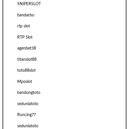
SNIPERSLOT
bandarbo
rtp slot
RTP Slot
agenbet38
titanslot88
toto88slot
Mposlot
bandungtoto
seduniatoto
Runcing77
seduniatoto