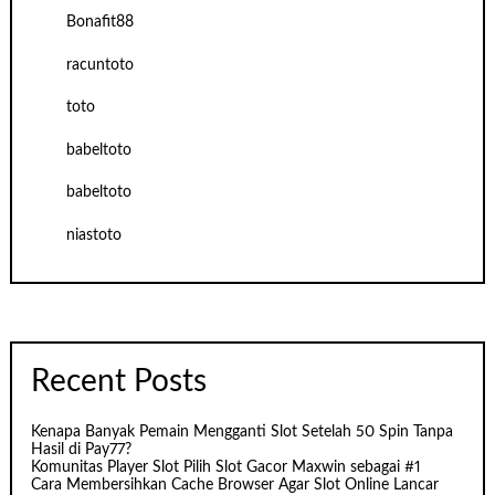
Bonafit88
racuntoto
toto
babeltoto
babeltoto
niastoto
Recent Posts
Kenapa Banyak Pemain Mengganti Slot Setelah 50 Spin Tanpa
Hasil di Pay77?
Komunitas Player Slot Pilih Slot Gacor Maxwin sebagai #1
Cara Membersihkan Cache Browser Agar Slot Online Lancar