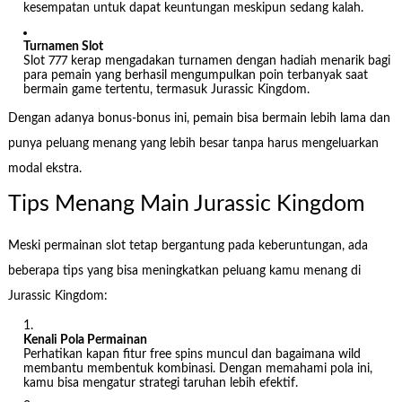
kesempatan untuk dapat keuntungan meskipun sedang kalah.
Turnamen Slot
Slot 777 kerap mengadakan turnamen dengan hadiah menarik bagi
para pemain yang berhasil mengumpulkan poin terbanyak saat
bermain game tertentu, termasuk Jurassic Kingdom.
Dengan adanya bonus-bonus ini, pemain bisa bermain lebih lama dan
punya peluang menang yang lebih besar tanpa harus mengeluarkan
modal ekstra.
Tips Menang Main Jurassic Kingdom
Meski permainan slot tetap bergantung pada keberuntungan, ada
beberapa tips yang bisa meningkatkan peluang kamu menang di
Jurassic Kingdom:
Kenali Pola Permainan
Perhatikan kapan fitur free spins muncul dan bagaimana wild
membantu membentuk kombinasi. Dengan memahami pola ini,
kamu bisa mengatur strategi taruhan lebih efektif.