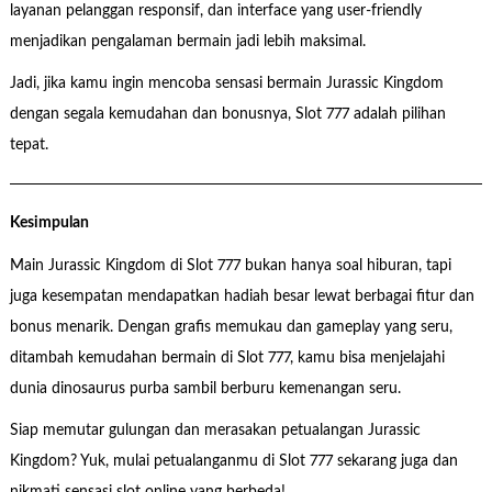
layanan pelanggan responsif, dan interface yang user-friendly
menjadikan pengalaman bermain jadi lebih maksimal.
Jadi, jika kamu ingin mencoba sensasi bermain Jurassic Kingdom
dengan segala kemudahan dan bonusnya, Slot 777 adalah pilihan
tepat.
Kesimpulan
Main Jurassic Kingdom di Slot 777 bukan hanya soal hiburan, tapi
juga kesempatan mendapatkan hadiah besar lewat berbagai fitur dan
bonus menarik. Dengan grafis memukau dan gameplay yang seru,
ditambah kemudahan bermain di Slot 777, kamu bisa menjelajahi
dunia dinosaurus purba sambil berburu kemenangan seru.
Siap memutar gulungan dan merasakan petualangan Jurassic
Kingdom? Yuk, mulai petualanganmu di Slot 777 sekarang juga dan