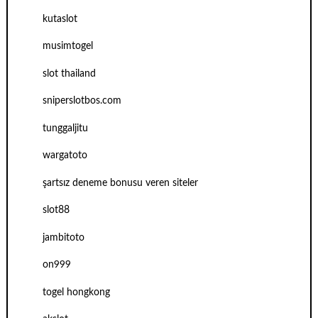
kutaslot
musimtogel
slot thailand
sniperslotbos.com
tunggaljitu
wargatoto
şartsız deneme bonusu veren siteler
slot88
jambitoto
on999
togel hongkong