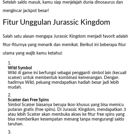
Setelah saldo masuk, kamu siap menjelajah dunia dinosaurus dan
mengincar jackpot besar!
Fitur Unggulan Jurassic Kingdom
Salah satu alasan mengapa Jurassic Kingdom menjadi favorit adalah
fitur-fiturnya yang menarik dan memikat. Berikut ini beberapa fitur
utama yang wajib kamu ketahui:
Wild Symbol
Wild di game ini berfungsi sebagai pengganti simbol lain (kecuali
scatter) untuk membentuk kombinasi kemenangan. Dengan
hadirnya Wild, peluang mendapatkan hadiah besar jadi lebih
mudah.
Scatter dan Free Spins
Simbol Scatter biasanya berupa ikon khusus yang bisa memicu
putaran gratis (free spins). Di Jurassic Kingdom, mendapatkan 3
atau lebih Scatter akan membuka akses ke fitur free spins yang
bisa memberikan kesempatan menang tanpa mengurangi saldo
taruhan.