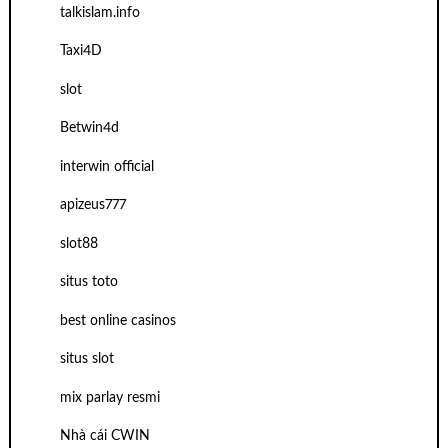
talkislam.info
Taxi4D
slot
Betwin4d
interwin official
apizeus777
slot88
situs toto
best online casinos
situs slot
mix parlay resmi
Nhà cái CWIN