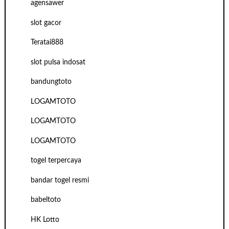
agensawer
slot gacor
Teratai888
slot pulsa indosat
bandungtoto
LOGAMTOTO
LOGAMTOTO
LOGAMTOTO
togel terpercaya
bandar togel resmi
babeltoto
HK Lotto