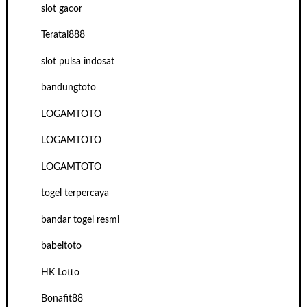
slot gacor
Teratai888
slot pulsa indosat
bandungtoto
LOGAMTOTO
LOGAMTOTO
LOGAMTOTO
togel terpercaya
bandar togel resmi
babeltoto
HK Lotto
Bonafit88