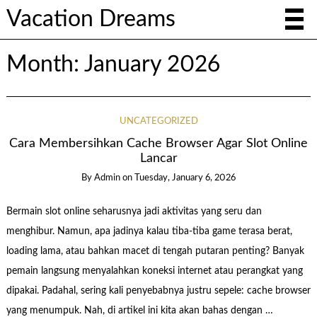
Vacation Dreams
Month:
January 2026
UNCATEGORIZED
Cara Membersihkan Cache Browser Agar Slot Online
Lancar
By
Admin
on
Tuesday, January 6, 2026
Bermain slot online seharusnya jadi aktivitas yang seru dan
menghibur. Namun, apa jadinya kalau tiba-tiba game terasa berat,
loading lama, atau bahkan macet di tengah putaran penting? Banyak
pemain langsung menyalahkan koneksi internet atau perangkat yang
dipakai. Padahal, sering kali penyebabnya justru sepele: cache browser
yang menumpuk. Nah, di artikel ini kita akan bahas dengan …