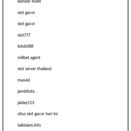
Bandar Rolet
slot gacor
slot gacor
slot777
bdslot88
m8bet agent
slot server thailand
max4d
jambitoto
jablay123
situs slot gacor hari ini
talkislam.info