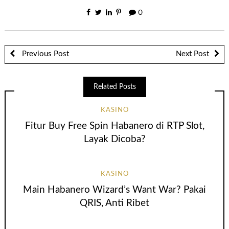
0
Previous Post
Next Post
Related Posts
KASINO
Fitur Buy Free Spin Habanero di RTP Slot,
Layak Dicoba?
KASINO
Main Habanero Wizard’s Want War? Pakai
QRIS, Anti Ribet