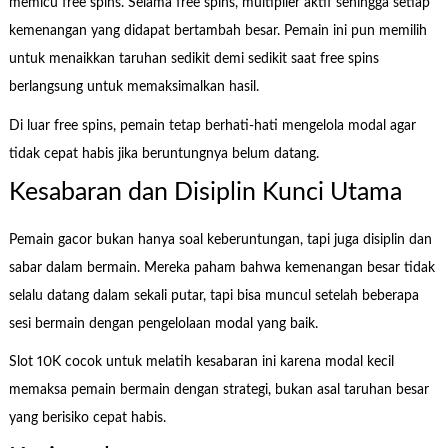
memicu free spins. Selama free spins, multiplier aktif sehingga setiap
kemenangan yang didapat bertambah besar. Pemain ini pun memilih
untuk menaikkan taruhan sedikit demi sedikit saat free spins
berlangsung untuk memaksimalkan hasil.
Di luar free spins, pemain tetap berhati-hati mengelola modal agar
tidak cepat habis jika beruntungnya belum datang.
Kesabaran dan Disiplin Kunci Utama
Pemain gacor bukan hanya soal keberuntungan, tapi juga disiplin dan
sabar dalam bermain. Mereka paham bahwa kemenangan besar tidak
selalu datang dalam sekali putar, tapi bisa muncul setelah beberapa
sesi bermain dengan pengelolaan modal yang baik.
Slot 10K cocok untuk melatih kesabaran ini karena modal kecil
memaksa pemain bermain dengan strategi, bukan asal taruhan besar
yang berisiko cepat habis.