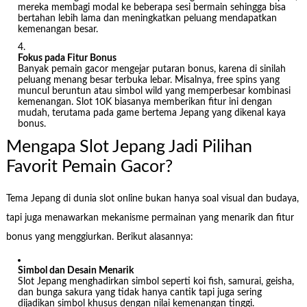
mereka membagi modal ke beberapa sesi bermain sehingga bisa
bertahan lebih lama dan meningkatkan peluang mendapatkan
kemenangan besar.
Fokus pada Fitur Bonus
Banyak pemain gacor mengejar putaran bonus, karena di sinilah
peluang menang besar terbuka lebar. Misalnya, free spins yang
muncul beruntun atau simbol wild yang memperbesar kombinasi
kemenangan. Slot 10K biasanya memberikan fitur ini dengan
mudah, terutama pada game bertema Jepang yang dikenal kaya
bonus.
Mengapa Slot Jepang Jadi Pilihan
Favorit Pemain Gacor?
Tema Jepang di dunia slot online bukan hanya soal visual dan budaya,
tapi juga menawarkan mekanisme permainan yang menarik dan fitur
bonus yang menggiurkan. Berikut alasannya:
Simbol dan Desain Menarik
Slot Jepang menghadirkan simbol seperti koi fish, samurai, geisha,
dan bunga sakura yang tidak hanya cantik tapi juga sering
dijadikan simbol khusus dengan nilai kemenangan tinggi.