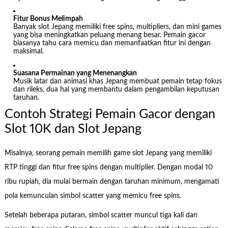
Fitur Bonus Melimpah
Banyak slot Jepang memiliki free spins, multipliers, dan mini games
yang bisa meningkatkan peluang menang besar. Pemain gacor
biasanya tahu cara memicu dan memanfaatkan fitur ini dengan
maksimal.
Suasana Permainan yang Menenangkan
Musik latar dan animasi khas Jepang membuat pemain tetap fokus
dan rileks, dua hal yang membantu dalam pengambilan keputusan
taruhan.
Contoh Strategi Pemain Gacor dengan
Slot 10K dan Slot Jepang
Misalnya, seorang pemain memilih game slot Jepang yang memiliki
RTP tinggi dan fitur free spins dengan multiplier. Dengan modal 10
ribu rupiah, dia mulai bermain dengan taruhan minimum, mengamati
pola kemunculan simbol scatter yang memicu free spins.
Setelah beberapa putaran, simbol scatter muncul tiga kali dan