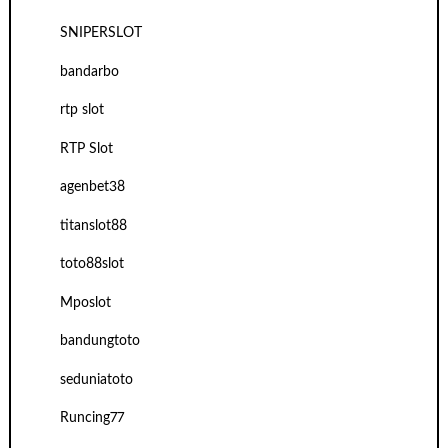
SNIPERSLOT
bandarbo
rtp slot
RTP Slot
agenbet38
titanslot88
toto88slot
Mposlot
bandungtoto
seduniatoto
Runcing77