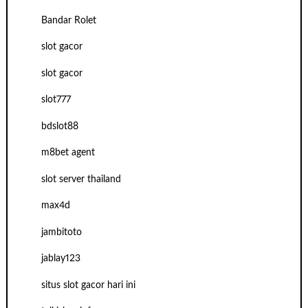
Bandar Rolet
slot gacor
slot gacor
slot777
bdslot88
m8bet agent
slot server thailand
max4d
jambitoto
jablay123
situs slot gacor hari ini