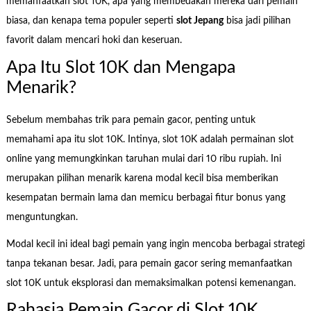
memanfaatkan slot 10K, apa yang membedakan mereka dari pemain
biasa, dan kenapa tema populer seperti
slot Jepang
bisa jadi pilihan
favorit dalam mencari hoki dan keseruan.
Apa Itu Slot 10K dan Mengapa
Menarik?
Sebelum membahas trik para pemain gacor, penting untuk
memahami apa itu slot 10K. Intinya, slot 10K adalah permainan slot
online yang memungkinkan taruhan mulai dari 10 ribu rupiah. Ini
merupakan pilihan menarik karena modal kecil bisa memberikan
kesempatan bermain lama dan memicu berbagai fitur bonus yang
menguntungkan.
Modal kecil ini ideal bagi pemain yang ingin mencoba berbagai strategi
tanpa tekanan besar. Jadi, para pemain gacor sering memanfaatkan
slot 10K untuk eksplorasi dan memaksimalkan potensi kemenangan.
Rahasia Pemain Gacor di Slot 10K