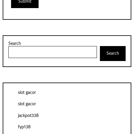
Search
Search
slot gacor
slot gacor
jackpot338
fyp138