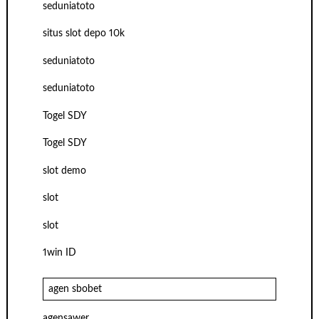
seduniatoto
situs slot depo 10k
seduniatoto
seduniatoto
Togel SDY
Togel SDY
slot demo
slot
slot
1win ID
agen sbobet
agensawer