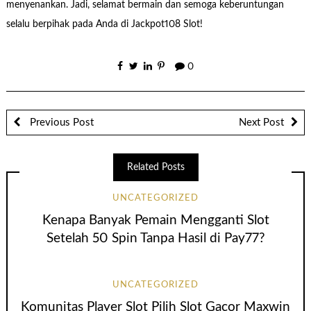
menyenankan. Jadi, selamat bermain dan semoga keberuntungan
selalu berpihak pada Anda di Jackpot108 Slot!
0
Previous Post
Next Post
Related Posts
UNCATEGORIZED
Kenapa Banyak Pemain Mengganti Slot
Setelah 50 Spin Tanpa Hasil di Pay77?
UNCATEGORIZED
Komunitas Player Slot Pilih Slot Gacor Maxwin