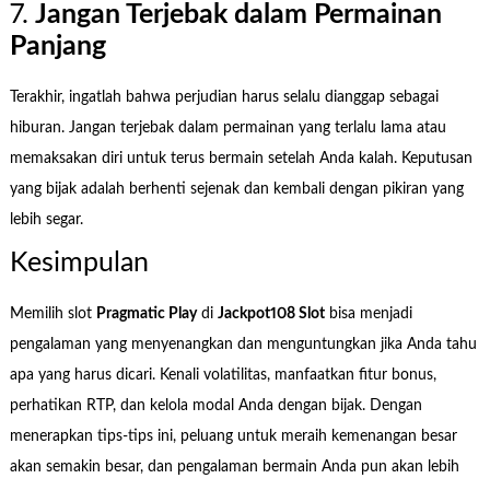
7.
Jangan Terjebak dalam Permainan
Panjang
Terakhir, ingatlah bahwa perjudian harus selalu dianggap sebagai
hiburan. Jangan terjebak dalam permainan yang terlalu lama atau
memaksakan diri untuk terus bermain setelah Anda kalah. Keputusan
yang bijak adalah berhenti sejenak dan kembali dengan pikiran yang
lebih segar.
Kesimpulan
Memilih slot
Pragmatic Play
di
Jackpot108 Slot
bisa menjadi
pengalaman yang menyenangkan dan menguntungkan jika Anda tahu
apa yang harus dicari. Kenali volatilitas, manfaatkan fitur bonus,
perhatikan RTP, dan kelola modal Anda dengan bijak. Dengan
menerapkan tips-tips ini, peluang untuk meraih kemenangan besar
akan semakin besar, dan pengalaman bermain Anda pun akan lebih