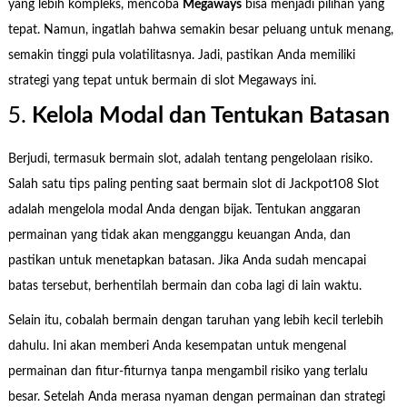
yang lebih kompleks, mencoba
Megaways
bisa menjadi pilihan yang
tepat. Namun, ingatlah bahwa semakin besar peluang untuk menang,
semakin tinggi pula volatilitasnya. Jadi, pastikan Anda memiliki
strategi yang tepat untuk bermain di slot Megaways ini.
5.
Kelola Modal dan Tentukan Batasan
Berjudi, termasuk bermain slot, adalah tentang pengelolaan risiko.
Salah satu tips paling penting saat bermain slot di Jackpot108 Slot
adalah mengelola modal Anda dengan bijak. Tentukan anggaran
permainan yang tidak akan mengganggu keuangan Anda, dan
pastikan untuk menetapkan batasan. Jika Anda sudah mencapai
batas tersebut, berhentilah bermain dan coba lagi di lain waktu.
Selain itu, cobalah bermain dengan taruhan yang lebih kecil terlebih
dahulu. Ini akan memberi Anda kesempatan untuk mengenal
permainan dan fitur-fiturnya tanpa mengambil risiko yang terlalu
besar. Setelah Anda merasa nyaman dengan permainan dan strategi