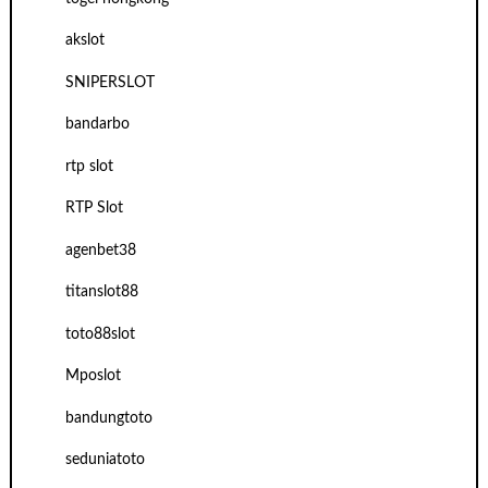
akslot
SNIPERSLOT
bandarbo
rtp slot
RTP Slot
agenbet38
titanslot88
toto88slot
Mposlot
bandungtoto
seduniatoto