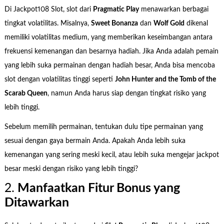
Di Jackpot108 Slot, slot dari
Pragmatic Play
menawarkan berbagai
tingkat volatilitas. Misalnya,
Sweet Bonanza
dan
Wolf Gold
dikenal
memiliki volatilitas medium, yang memberikan keseimbangan antara
frekuensi kemenangan dan besarnya hadiah. Jika Anda adalah pemain
yang lebih suka permainan dengan hadiah besar, Anda bisa mencoba
slot dengan volatilitas tinggi seperti
John Hunter and the Tomb of the
Scarab Queen
, namun Anda harus siap dengan tingkat risiko yang
lebih tinggi.
Sebelum memilih permainan, tentukan dulu tipe permainan yang
sesuai dengan gaya bermain Anda. Apakah Anda lebih suka
kemenangan yang sering meski kecil, atau lebih suka mengejar jackpot
besar meski dengan risiko yang lebih tinggi?
2.
Manfaatkan Fitur Bonus yang
Ditawarkan