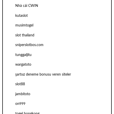
Nhà cái CWIN
kutaslot
musimtogel
slot thailand
sniperslotbos.com
tunggaljitu
wargatoto
şartsız deneme bonusu veren siteler
slot88
jambitoto
on999
togel hongkong