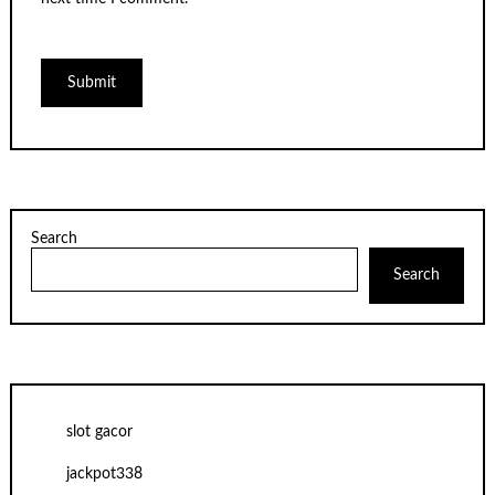
Search
Search
slot gacor
jackpot338