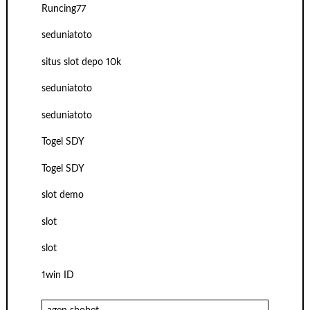
Runcing77
seduniatoto
situs slot depo 10k
seduniatoto
seduniatoto
Togel SDY
Togel SDY
slot demo
slot
slot
1win ID