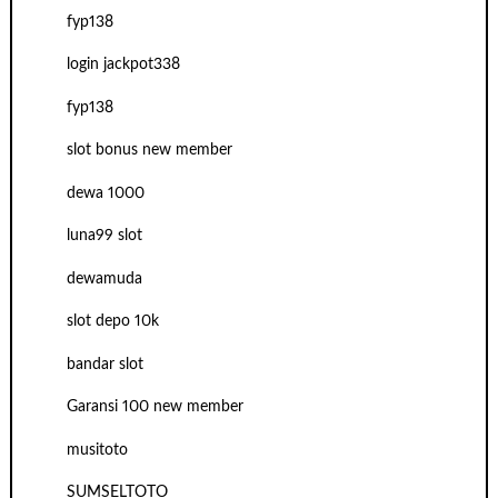
fyp138
login jackpot338
fyp138
slot bonus new member
dewa 1000
luna99 slot
dewamuda
slot depo 10k
bandar slot
Garansi 100 new member
musitoto
SUMSELTOTO