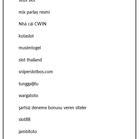
situs slot
mix parlay resmi
Nhà cái CWIN
kutaslot
musimtogel
slot thailand
sniperslotbos.com
tunggaljitu
wargatoto
şartsız deneme bonusu veren siteler
slot88
jambitoto