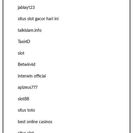
jablay123
situs slot gacor hari ini
talkislam.info
Taxi4D
slot
Betwin4d
interwin official
apizeus777
slot88
situs toto
best online casinos