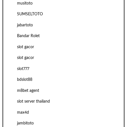
musitoto
SUMSELTOTO
jabartoto
Bandar Rolet
slot gacor
slot gacor
slot777
bdslot88
m8bet agent
slot server thailand
max4d
jambitoto