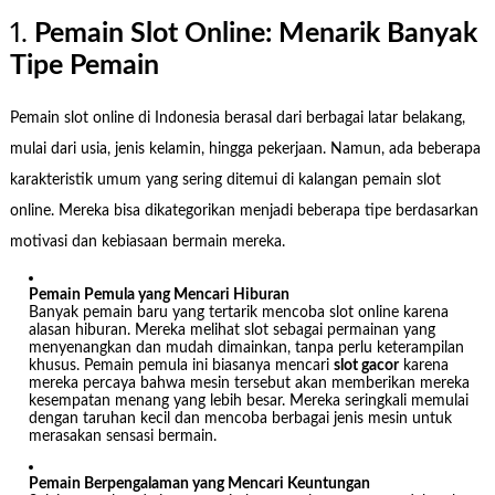
1.
Pemain Slot Online: Menarik Banyak
Tipe Pemain
Pemain slot online di Indonesia berasal dari berbagai latar belakang,
mulai dari usia, jenis kelamin, hingga pekerjaan. Namun, ada beberapa
karakteristik umum yang sering ditemui di kalangan pemain slot
online. Mereka bisa dikategorikan menjadi beberapa tipe berdasarkan
motivasi dan kebiasaan bermain mereka.
Pemain Pemula yang Mencari Hiburan
Banyak pemain baru yang tertarik mencoba slot online karena
alasan hiburan. Mereka melihat slot sebagai permainan yang
menyenangkan dan mudah dimainkan, tanpa perlu keterampilan
khusus. Pemain pemula ini biasanya mencari
slot gacor
karena
mereka percaya bahwa mesin tersebut akan memberikan mereka
kesempatan menang yang lebih besar. Mereka seringkali memulai
dengan taruhan kecil dan mencoba berbagai jenis mesin untuk
merasakan sensasi bermain.
Pemain Berpengalaman yang Mencari Keuntungan