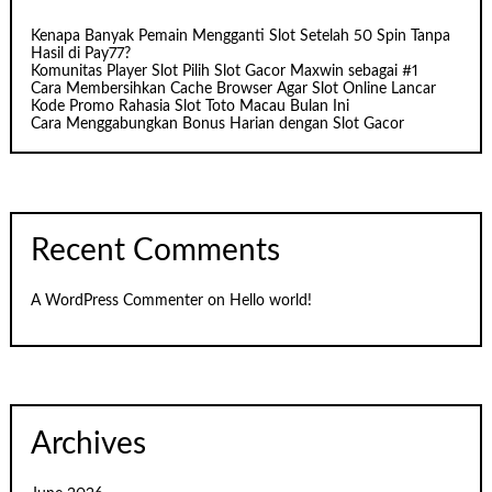
Kenapa Banyak Pemain Mengganti Slot Setelah 50 Spin Tanpa
Hasil di Pay77?
Komunitas Player Slot Pilih Slot Gacor Maxwin sebagai #1
Cara Membersihkan Cache Browser Agar Slot Online Lancar
Kode Promo Rahasia Slot Toto Macau Bulan Ini
Cara Menggabungkan Bonus Harian dengan Slot Gacor
Recent Comments
A WordPress Commenter
on
Hello world!
Archives