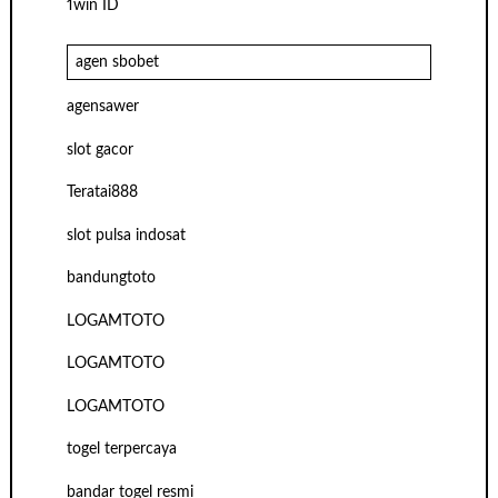
1win ID
agen sbobet
agensawer
slot gacor
Teratai888
slot pulsa indosat
bandungtoto
LOGAMTOTO
LOGAMTOTO
LOGAMTOTO
togel terpercaya
bandar togel resmi