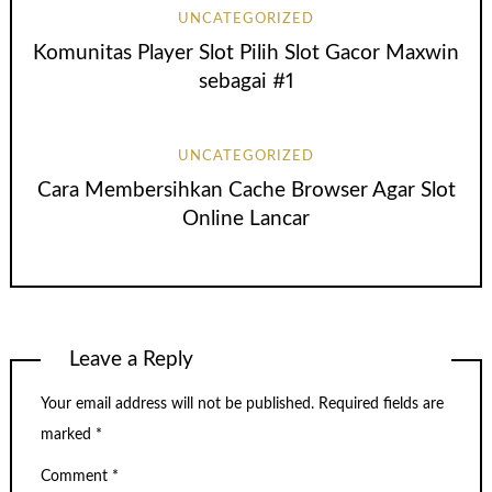
UNCATEGORIZED
Komunitas Player Slot Pilih Slot Gacor Maxwin
sebagai #1
UNCATEGORIZED
Cara Membersihkan Cache Browser Agar Slot
Online Lancar
Leave a Reply
Your email address will not be published.
Required fields are
marked
*
Comment
*