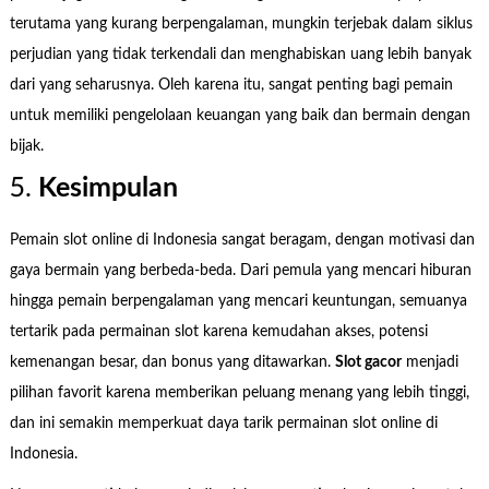
terutama yang kurang berpengalaman, mungkin terjebak dalam siklus
perjudian yang tidak terkendali dan menghabiskan uang lebih banyak
dari yang seharusnya. Oleh karena itu, sangat penting bagi pemain
untuk memiliki pengelolaan keuangan yang baik dan bermain dengan
bijak.
5.
Kesimpulan
Pemain slot online di Indonesia sangat beragam, dengan motivasi dan
gaya bermain yang berbeda-beda. Dari pemula yang mencari hiburan
hingga pemain berpengalaman yang mencari keuntungan, semuanya
tertarik pada permainan slot karena kemudahan akses, potensi
kemenangan besar, dan bonus yang ditawarkan.
Slot gacor
menjadi
pilihan favorit karena memberikan peluang menang yang lebih tinggi,
dan ini semakin memperkuat daya tarik permainan slot online di
Indonesia.