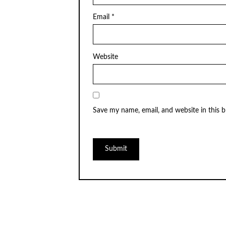
Email
*
Website
Save my name, email, and website in this 