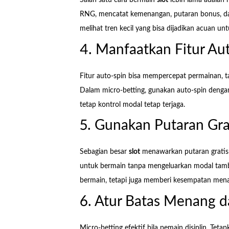
Salah satu cara bermain
slot
lebih lama adalah
RNG, mencatat kemenangan, putaran bonus, dan
melihat tren kecil yang bisa dijadikan acuan u
4. Manfaatkan Fitur Au
Fitur auto-spin bisa mempercepat permainan, ta
Dalam micro-betting, gunakan auto-spin dengan
tetap kontrol modal tetap terjaga.
5. Gunakan Putaran Gra
Sebagian besar
slot
menawarkan putaran gratis
untuk bermain tanpa mengeluarkan modal tamba
bermain, tetapi juga memberi kesempatan menan
6. Atur Batas Menang d
Micro-betting efektif bila pemain disiplin. Teta