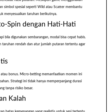
 mencatat hasil putaran. Meskipun game menggunakan
 simbol spesial seperti Wild atau Scatter membantu
ntuk menyesuaikan taruhan berikutnya.
to-Spin dengan Hati-Hati
pi bila digunakan sembarangan, modal bisa cepat habis.
 taruhan rendah dan atur jumlah putaran tertentu agar
tis
 atau bonus. Micro-betting memanfaatkan momen ini
han. Strategi ini tidak hanya memperpanjang durasi
g tanpa risiko besar.
an Kalah
pkan batas kemenangan yang realistis untuk sesi tertentu