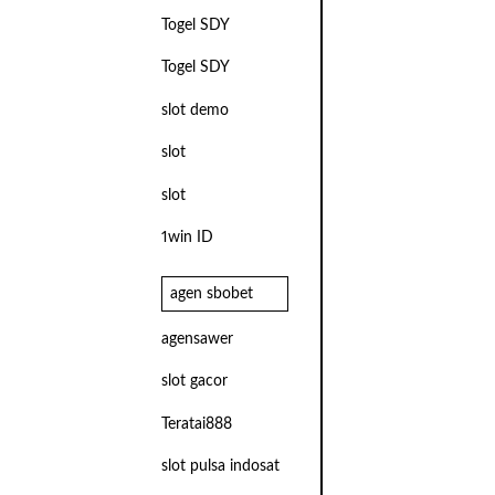
Togel SDY
Togel SDY
slot demo
slot
slot
1win ID
agen sbobet
agensawer
slot gacor
Teratai888
slot pulsa indosat