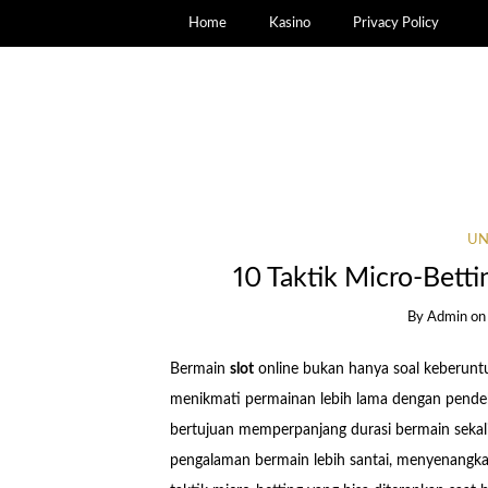
Home
Kasino
Privacy Policy
UN
10 Taktik Micro-Betti
By
Admin
o
Bermain
slot
online bukan hanya soal keberuntu
menikmati permainan lebih lama dengan pend
bertujuan memperpanjang durasi bermain sekal
pengalaman bermain lebih santai, menyenangka