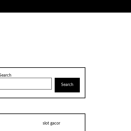
Search
Search
slot gacor