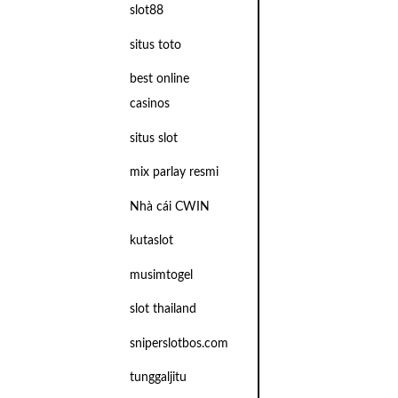
slot88
situs toto
best online
casinos
situs slot
mix parlay resmi
Nhà cái CWIN
kutaslot
musimtogel
slot thailand
sniperslotbos.com
tunggaljitu