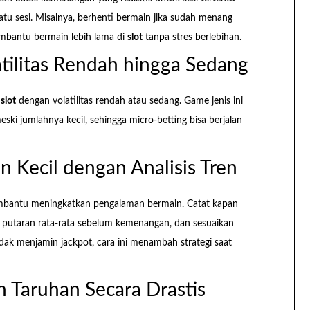
atu sesi. Misalnya, berhenti bermain jika sudah menang
embantu bermain lebih lama di
slot
tanpa stres berlebihan.
latilitas Rendah hingga Sedang
h
slot
dengan volatilitas rendah atau sedang. Game jenis ini
ki jumlahnya kecil, sehingga micro-betting bisa berjalan
 Kecil dengan Analisis Tren
embantu meningkatkan pengalaman bermain. Catat kapan
a putaran rata-rata sebelum kemenangan, dan sesuaikan
idak menjamin jackpot, cara ini menambah strategi saat
n Taruhan Secara Drastis