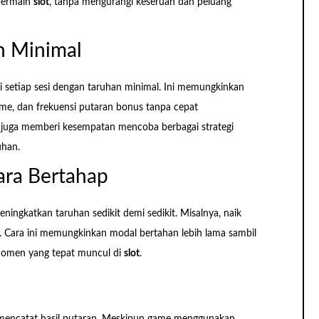
 bermain
slot
, tanpa mengurangi keseruan dan peluang
n Minimal
i setiap sesi dengan taruhan minimal. Ini memungkinkan
ame, dan frekuensi putaran bonus tanpa cepat
il juga memberi kesempatan mencoba berbagai strategi
han.
ara Bertahap
ingkatkan taruhan sedikit demi sedikit. Misalnya, naik
. Cara ini memungkinkan modal bertahan lebih lama sambil
omen yang tepat muncul di
slot
.