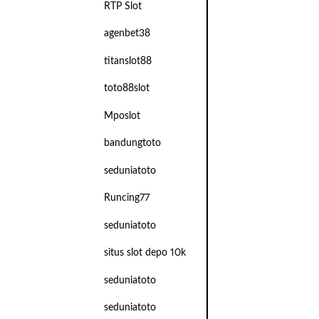
RTP Slot
agenbet38
titanslot88
toto88slot
Mposlot
bandungtoto
seduniatoto
Runcing77
seduniatoto
situs slot depo 10k
seduniatoto
seduniatoto